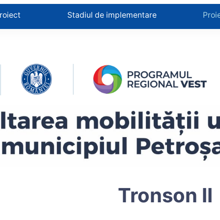
roiect
Stadiul de implementare
Proi
Tronson II